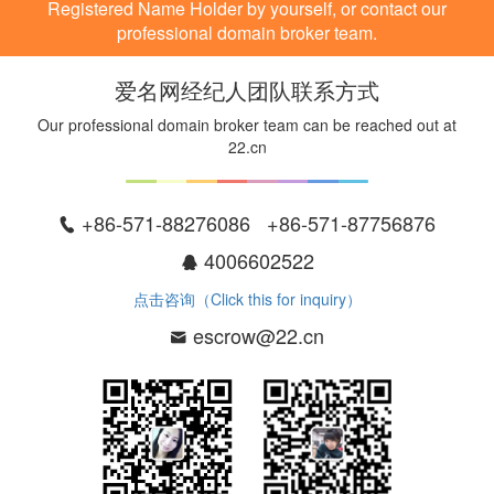
Registered Name Holder by yourself, or contact our
professional domain broker team.
爱名网经纪人团队联系方式
Our professional domain broker team can be reached out at
22.cn
+86-571-88276086 +86-571-87756876
4006602522
点击咨询（Click this for inquiry）
escrow@22.cn