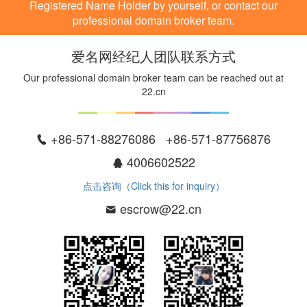
Registered Name Holder by yourself, or contact our
professional domain broker team.
爱名网经纪人团队联系方式
Our professional domain broker team can be reached out at
22.cn
+86-571-88276086 +86-571-87756876
4006602522
点击咨询（Click this for inquiry）
escrow@22.cn