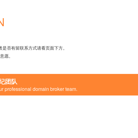
N
者是否有留联系方式请看页面下方。
意愿。
纪团队
ur professional domain broker team.