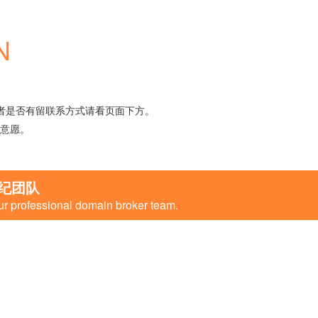
N
者是否有留联系方式请看页面下方。
意愿。
纪团队
ur professional domain broker team.