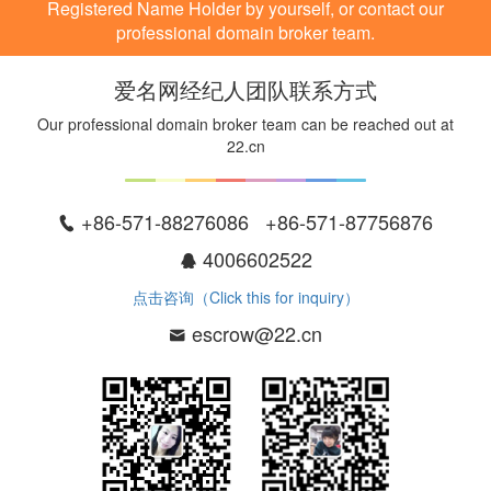
Registered Name Holder by yourself, or contact our
professional domain broker team.
爱名网经纪人团队联系方式
Our professional domain broker team can be reached out at
22.cn
+86-571-88276086 +86-571-87756876
4006602522
点击咨询（Click this for inquiry）
escrow@22.cn