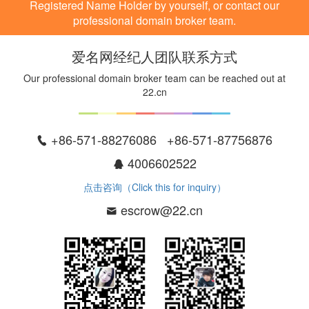
Registered Name Holder by yourself, or contact our
professional domain broker team.
爱名网经纪人团队联系方式
Our professional domain broker team can be reached out at
22.cn
+86-571-88276086 +86-571-87756876
4006602522
点击咨询（Click this for inquiry）
escrow@22.cn