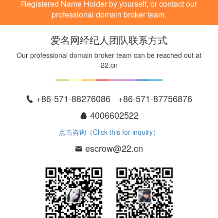
Registered Name Holder by yourself, or contact our
professional domain broker team.
爱名网经纪人团队联系方式
Our professional domain broker team can be reached out at
22.cn
+86-571-88276086 +86-571-87756876
4006602522
点击咨询（Click this for inquiry）
escrow@22.cn