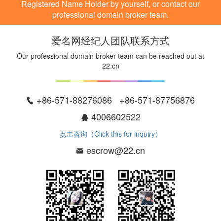
Registered Name Holder by yourself, or contact our
professional domain broker team.
爱名网经纪人团队联系方式
Our professional domain broker team can be reached out at
22.cn
+86-571-88276086 +86-571-87756876
4006602522
点击咨询（Click this for inquiry）
escrow@22.cn