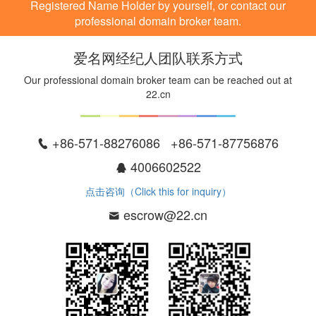
Registered Name Holder by yourself, or contact our
professional domain broker team.
爱名网经纪人团队联系方式
Our professional domain broker team can be reached out at
22.cn
+86-571-88276086 +86-571-87756876
4006602522
点击咨询（Click this for inquiry）
escrow@22.cn