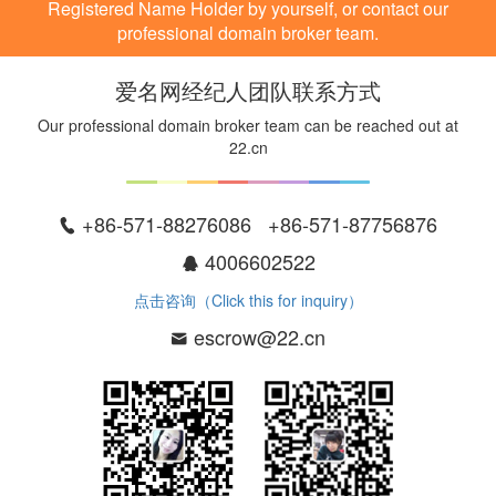
Registered Name Holder by yourself, or contact our
professional domain broker team.
爱名网经纪人团队联系方式
Our professional domain broker team can be reached out at
22.cn
+86-571-88276086 +86-571-87756876
4006602522
点击咨询（Click this for inquiry）
escrow@22.cn