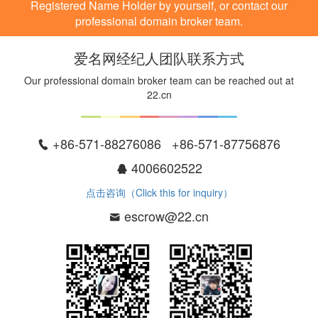
Registered Name Holder by yourself, or contact our
professional domain broker team.
爱名网经纪人团队联系方式
Our professional domain broker team can be reached out at
22.cn
+86-571-88276086 +86-571-87756876
4006602522
点击咨询（Click this for inquiry）
escrow@22.cn