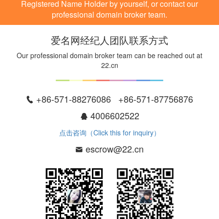
Registered Name Holder by yourself, or contact our
professional domain broker team.
爱名网经纪人团队联系方式
Our professional domain broker team can be reached out at
22.cn
+86-571-88276086 +86-571-87756876
4006602522
点击咨询（Click this for inquiry）
escrow@22.cn