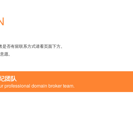
N
者是否有留联系方式请看页面下方。
意愿。
纪团队
ur professional domain broker team.