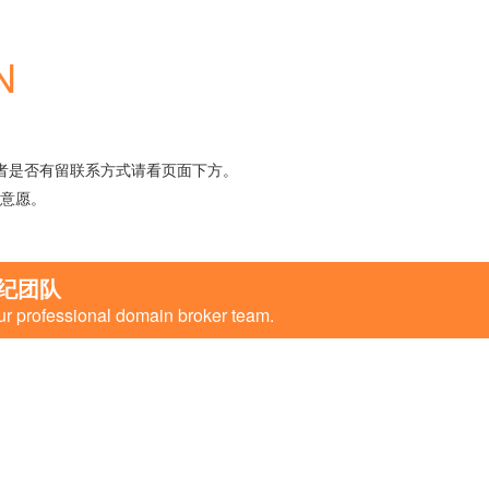
N
者是否有留联系方式请看页面下方。
意愿。
纪团队
ur professional domain broker team.