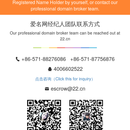
Registered Name Holder by yourself, or contact our
professional domain broker team.
爱名网经纪人团队联系方式
Our professional domain broker team can be reached out at
22.cn
+86-571-88276086 +86-571-87756876
4006602522
点击咨询（Click this for inquiry）
escrow@22.cn